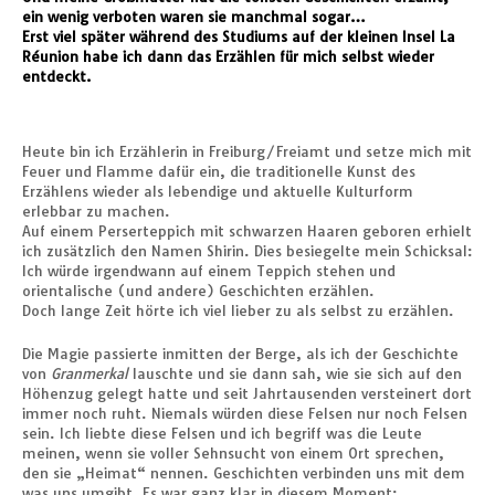
ein wenig verboten waren sie manchmal sogar…
Erst viel später während des Studiums auf der kleinen Insel La
Réunion habe ich dann das Erzählen für mich selbst wieder
entdeckt.
Heute bin ich Erzählerin in Freiburg/Freiamt und setze mich mit
Feuer und Flamme dafür ein, die traditionelle Kunst des
Erzählens wieder als lebendige und aktuelle Kulturform
erlebbar zu machen.
Auf einem Perserteppich mit schwarzen Haaren geboren erhielt
ich zusätzlich den Namen Shirin. Dies besiegelte mein Schicksal:
Ich würde irgendwann auf einem Teppich stehen und
orientalische (und andere) Geschichten erzählen.
Doch lange Zeit hörte ich viel lieber zu als selbst zu erzählen.
Die Magie passierte inmitten der Berge, als ich der Geschichte
von
Granmerkal
lauschte und sie dann sah, wie sie sich auf den
Höhenzug gelegt hatte und seit Jahrtausenden versteinert dort
immer noch ruht. Niemals würden diese Felsen nur noch Felsen
sein. Ich liebte diese Felsen und ich begriff was die Leute
meinen, wenn sie voller Sehnsucht von einem Ort sprechen,
den sie „Heimat“ nennen. Geschichten verbinden uns mit dem
was uns umgibt. Es war ganz klar in diesem Moment: