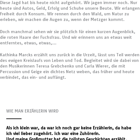
Diese Jagd hat bis heute nicht aufgehört. Wir jagen immer noch. Nur
heute sind Autos, Geld, Erfolg und Schuhe unsere Beute. Wir erlangen
Freiheit durch Konsum. Wir rennen durch den Wald, um Natur zu
erleben, wir machen die Augen zu, wenn der Metzger kommt.
Doch manchmal sehen wir sie plötzlich für einen kurzen Augenblick,
die roten Haare der Fuchsfrau. Und wir erinnern uns an etwas weit
entferntes, etwas, etwas,…
Kathinka Marcks erzählt uns zurück in die Urzeit, lässt uns Teil werden
des ewigen Kreislaufs von Leben und Tod. Begleitet wird sie dabei von
den Musikerinnen Teresa Grebchenko und Carla Wierer, die mit
Percussion und Geige ein dichtes Netz weben, das früher und heute
verbindet, das ein- und auffängt.
WIE MAN ERZÄHLERIN WIRD
Als ich klein war, da war ich noch gar keine Erzählerin, da habe
ich viel lieber zugehört. Ich war eine Zuhörerin.
Und meine Großmutter hat die tollsten Geschichten erzählt,