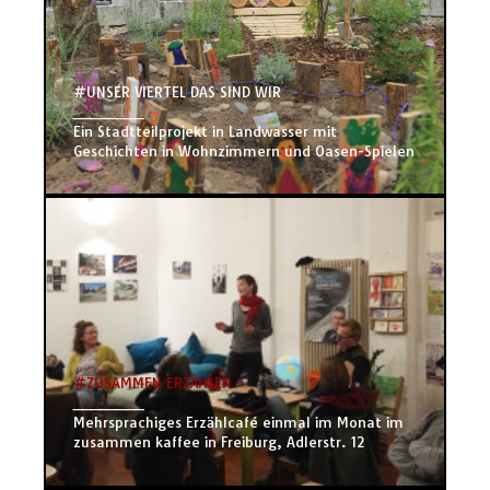
#UNSER VIERTEL DAS SIND WIR
________
Ein Stadtteilprojekt in Landwasser mit
Geschichten in Wohnzimmern und Oasen-Spielen
#ZUSAMMEN ERZÄHLEN
________
Mehrsprachiges Erzählcafé einmal im Monat im
zusammen kaffee in Freiburg, Adlerstr. 12