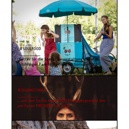
#SOULFOOD
_________
Futter für die Seele: Veranstaltungsreihe im
Stühlinger Park in Freiburg im Sommer 2020
#JAGDINSTINKT
_________
…auf der Suche nach WILD Erzählprogramm live
am Feuer PREMIERE Juli 2021