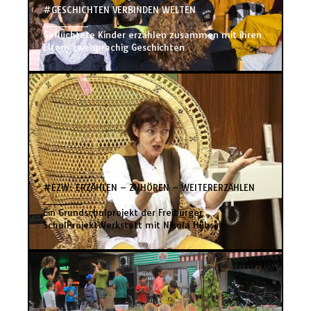
#GESCHICHTEN VERBINDEN WELTEN
________
Geflüchtete Kinder erzählen zusammen mit ihren
Eltern zweisprachig Geschichten
#EZW: ERZÄHLEN – ZUHÖREN – WEITERERZÄHLEN
_______
Ein Grundschulprojekt der Freiburger
SchulProjektWerkstatt mit Nikola Hübsch