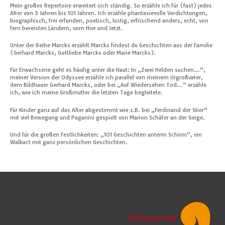
Mein großes Repertoire erweitert sich ständig. So erzähle ich für (fast) jedes
Alter von 3 Jahren bis 101 Jahren. Ich erzähle phantasievolle Verdichtungen,
biographisch, frei erfunden, poetisch, lustig, erfrischend anders, echt, von
fern bereisten Ländern, vom Hier und Jetzt.
Unter der Reihe Marcks erzählt Marcks findest du Geschichten aus der Familie
(Gerhard Marcks, Gottliebe Marcks oder Marie Marcks).
Für Erwachsene geht es häufig unter die Haut: In „Zwei Helden suchen…“,
meiner Version der Odyssee erzähle ich parallel von meinem Urgroßvater,
dem Bildhauer Gerhard Marcks, oder bei „Auf Wiedersehen Tod…“ erzähle
ich, wie ich meine Großmutter die letzten Tage begleitete.
Für Kinder ganz auf das Alter abgestimmt wie z.B. bei „Ferdinand der Stier“
mit viel Bewegung und Paganini gespielt von Marion Schäfer an der Geige.
Und für die großen Festlichkeiten: „101 Geschichten unterm Schirm“, ein
Walkact mit ganz persönlichen Geschichten.