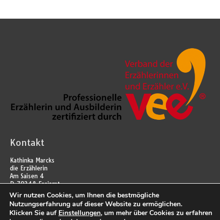
Kontakt
Kathinka Marcks
die Erzählerin
Am Saisen 4
D-79348 Freiamt
T:
+49 163 13 53 649
Wir nutzen Cookies, um Ihnen die bestmögliche
M:
info@kathinkamarcks.com
Nutzungserfahrung auf dieser Website zu ermöglichen.
Klicken Sie auf
Einstellungen
, um mehr über Cookies zu erfahren