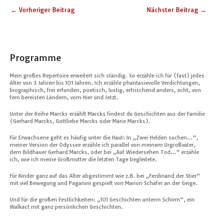
←
Vorheriger Beitrag
Nächster Beitrag
→
Programme
Mein großes Repertoire erweitert sich ständig. So erzähle ich für (fast) jedes
Alter von 3 Jahren bis 101 Jahren. Ich erzähle phantasievolle Verdichtungen,
biographisch, frei erfunden, poetisch, lustig, erfrischend anders, echt, von
fern bereisten Ländern, vom Hier und Jetzt.
Unter der Reihe Marcks erzählt Marcks findest du Geschichten aus der Familie
(Gerhard Marcks, Gottliebe Marcks oder Marie Marcks).
Für Erwachsene geht es häufig unter die Haut: In „Zwei Helden suchen…“,
meiner Version der Odyssee erzähle ich parallel von meinem Urgroßvater,
dem Bildhauer Gerhard Marcks, oder bei „Auf Wiedersehen Tod…“ erzähle
ich, wie ich meine Großmutter die letzten Tage begleitete.
Für Kinder ganz auf das Alter abgestimmt wie z.B. bei „Ferdinand der Stier“
mit viel Bewegung und Paganini gespielt von Marion Schäfer an der Geige.
Und für die großen Festlichkeiten: „101 Geschichten unterm Schirm“, ein
Walkact mit ganz persönlichen Geschichten.